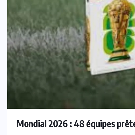
INTER
Mercato : Monaco s’intéresse à
e
Romelu Lukaku, Naples prêt à le
laisser partir
7 AOÛT 2026
Mondial 2026 : 48 équipes prête