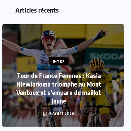
Articles récents
INTER
Tour de France Femmes : Kasia
INTER
Niewiadoma triomphe au Mont
Mercato : Le FC Barcelone s’offre
Ventoux et s’empare du maillot
Rodri pour 50 millions d’euros
jaune
7 AOÛT 2026
7 AOÛT 2026