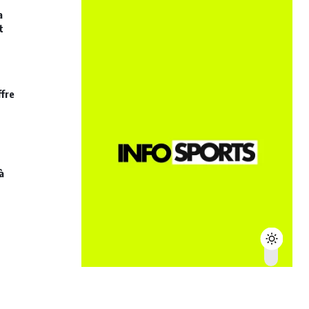
a
t
ffre
à