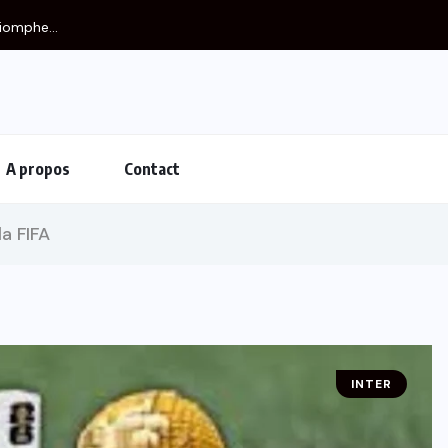
iomphe...
A propos
Contact
a FIFA
INTER