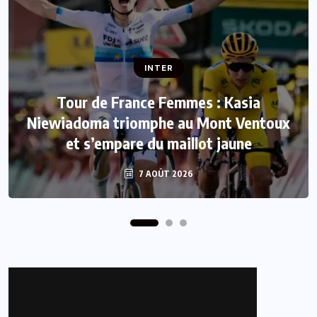
INTER
INTER
Tour de France Femmes : Kasia
Niewiadoma triomphe au Mont Ventoux
Mercato : Le FC Barcelone s’offre Rodri
et s’empare du maillot jaune
pour 50 millions d’euros
7 AOÛT 2026
7 AOÛT 2026