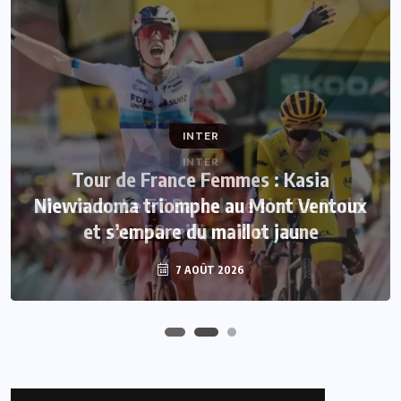
INTER
INTER
Tour de France Femmes : Kasia
Niewiadoma triomphe au Mont Ventoux
Mercato : Le FC Barcelone s’offre Rodri
et s’empare du maillot jaune
pour 50 millions d’euros
7 AOÛT 2026
7 AOÛT 2026