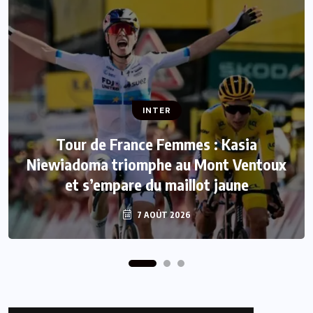
INTER
INTER
Tour de France Femmes : Kasia
Niewiadoma triomphe au Mont Ventoux
Mercato : Le FC Barcelone s’offre Rodri
et s’empare du maillot jaune
pour 50 millions d’euros
7 AOÛT 2026
7 AOÛT 2026