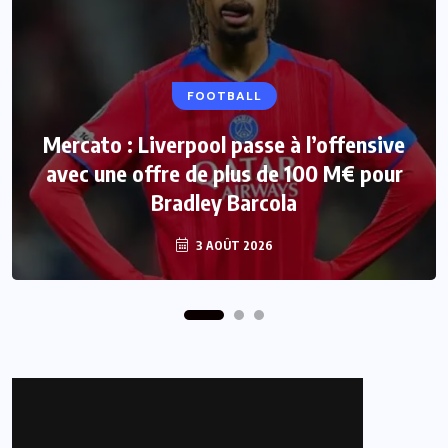
FOOTBALL
INTER
Mercato : Liverpool passe à l’offensive
Fifa : Le Pays de Galles retire son
soutien à la réélection d’Infantino, une
avec une offre de plus de 100 M€ pour
Bradley Barcola
première
3 AOÛT 2026
3 AOÛT 2026