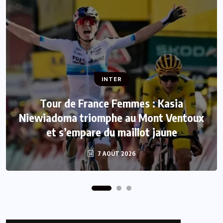
INTER
INTER
Tour de France Femmes : Kasia
Niewiadoma triomphe au Mont Ventoux
Mercato : Le FC Barcelone s’offre Rodri
et s’empare du maillot jaune
pour 50 millions d’euros
7 AOÛT 2026
7 AOÛT 2026