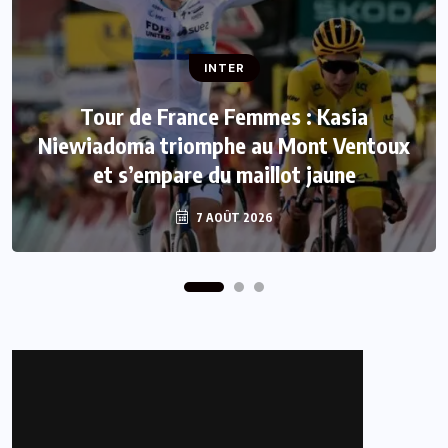
INTER
INTER
Tour de France Femmes : Kasia
Niewiadoma triomphe au Mont Ventoux
Mercato : Le FC Barcelone s’offre Rodri
et s’empare du maillot jaune
pour 50 millions d’euros
7 AOÛT 2026
7 AOÛT 2026