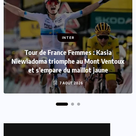
INTER
INTER
Tour de France Femmes : Kasia
Niewiadoma triomphe au Mont Ventoux
Mercato : Le FC Barcelone s’offre Rodri
et s’empare du maillot jaune
pour 50 millions d’euros
7 AOÛT 2026
7 AOÛT 2026