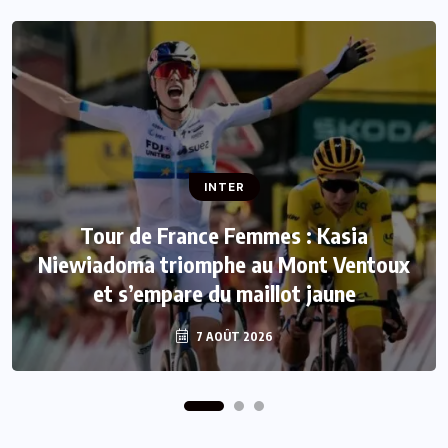
INTER
INTER
Tour de France Femmes : Kasia
Niewiadoma triomphe au Mont Ventoux
Mercato : Le FC Barcelone s’offre Rodri
et s’empare du maillot jaune
pour 50 millions d’euros
7 AOÛT 2026
7 AOÛT 2026