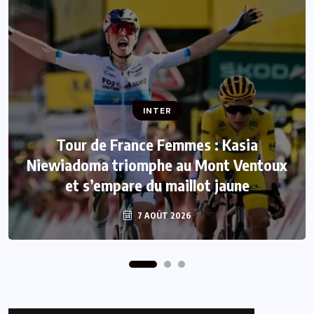
INTER
INTER
Tour de France Femmes : Kasia
Niewiadoma triomphe au Mont Ventoux
Mercato : Le FC Barcelone s’offre Rodri
et s’empare du maillot jaune
pour 50 millions d’euros
7 AOÛT 2026
7 AOÛT 2026