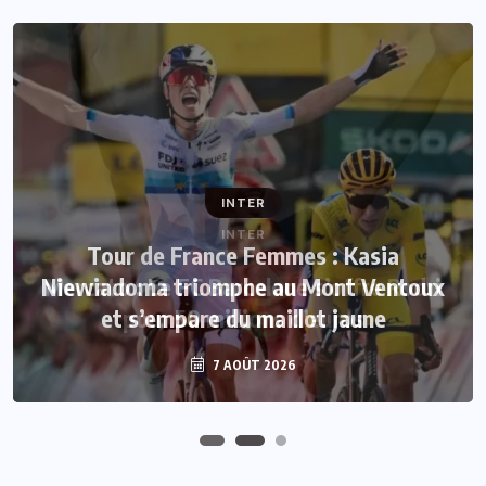
INTER
INTER
Tour de France Femmes : Kasia
Niewiadoma triomphe au Mont Ventoux
Mercato : Le FC Barcelone s’offre Rodri
et s’empare du maillot jaune
pour 50 millions d’euros
7 AOÛT 2026
7 AOÛT 2026