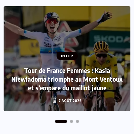
INTER
INTER
Tour de France Femmes : Kasia
Niewiadoma triomphe au Mont Ventoux
Mercato : Le FC Barcelone s’offre Rodri
et s’empare du maillot jaune
pour 50 millions d’euros
7 AOÛT 2026
7 AOÛT 2026