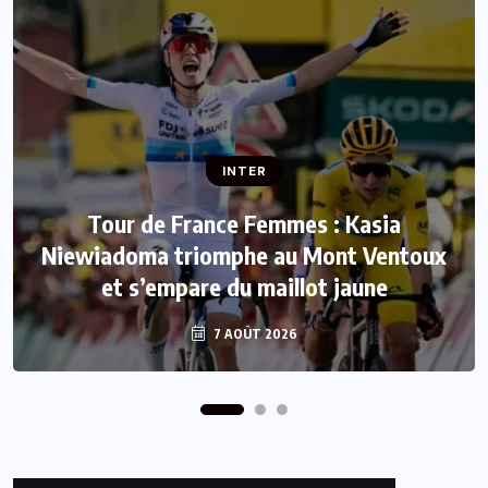
INTER
INTER
Tour de France Femmes : Kasia
Niewiadoma triomphe au Mont Ventoux
Mercato : Le FC Barcelone s’offre Rodri
et s’empare du maillot jaune
pour 50 millions d’euros
7 AOÛT 2026
7 AOÛT 2026