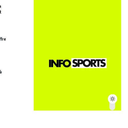
a
t
ffre
à