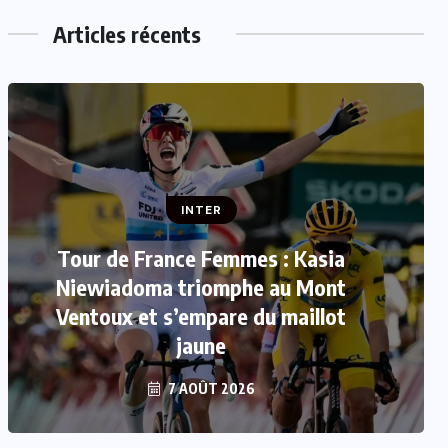
Articles récents
INTER
Tour de France Femmes : Kasia
INTER
Niewiadoma triomphe au Mont
Mercato : Le FC Barcelone s’offre
Ventoux et s’empare du maillot
Rodri pour 50 millions d’euros
jaune
7 AOÛT 2026
7 AOÛT 2026