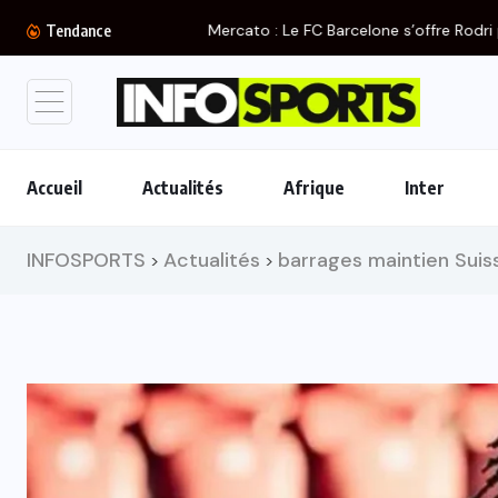
Mercato : Le FC Barcelone s’offre Rodri pour...
Tendance
Accueil
Actualités
Afrique
Inter
INFOSPORTS
Actualités
barrages maintien Suis
>
>