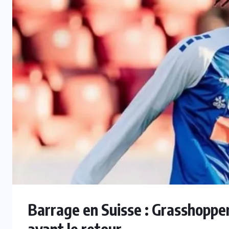
INTER
Mercato : Monaco s’intéresse à
e
Romelu Lukaku, Naples prêt à le
laisser partir
7 AOÛT 2026
Barrage en Suisse : Grasshopper
avant le retour