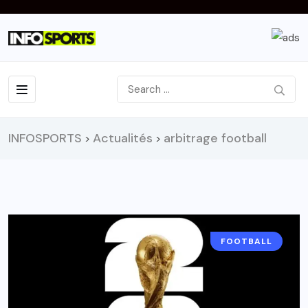
INFOSPORTS
Actualités
arbitrage football
>
>
FOOTBALL