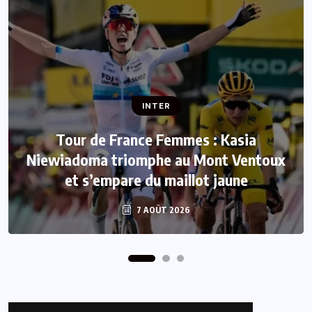
INTER
INTER
Tour de France Femmes : Kasia
Niewiadoma triomphe au Mont Ventoux
Mercato : Le FC Barcelone s’offre Rodri
et s’empare du maillot jaune
pour 50 millions d’euros
7 AOÛT 2026
7 AOÛT 2026