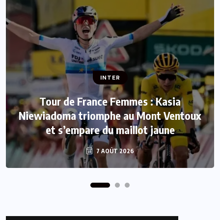
INTER
INTER
Tour de France Femmes : Kasia
Niewiadoma triomphe au Mont Ventoux
Mercato : Le FC Barcelone s’offre Rodri
et s’empare du maillot jaune
pour 50 millions d’euros
7 AOÛT 2026
7 AOÛT 2026