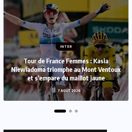
INTER
INTER
Tour de France Femmes : Kasia
Niewiadoma triomphe au Mont Ventoux
Mercato : Le FC Barcelone s’offre Rodri
et s’empare du maillot jaune
pour 50 millions d’euros
7 AOÛT 2026
7 AOÛT 2026