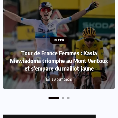
INTER
INTER
Tour de France Femmes : Kasia
Niewiadoma triomphe au Mont Ventoux
Mercato : Le FC Barcelone s’offre Rodri
et s’empare du maillot jaune
pour 50 millions d’euros
7 AOÛT 2026
7 AOÛT 2026