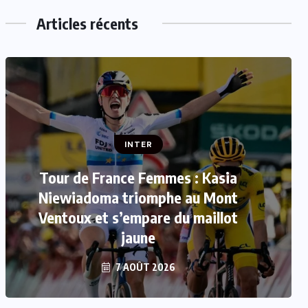
Articles récents
INTER
Tour de France Femmes : Kasia
INTER
Niewiadoma triomphe au Mont
Mercato : Le FC Barcelone s’offre
Ventoux et s’empare du maillot
Rodri pour 50 millions d’euros
jaune
7 AOÛT 2026
7 AOÛT 2026