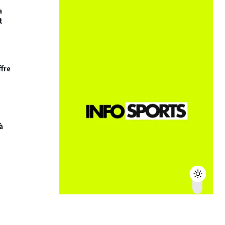
a
t
ffre
à