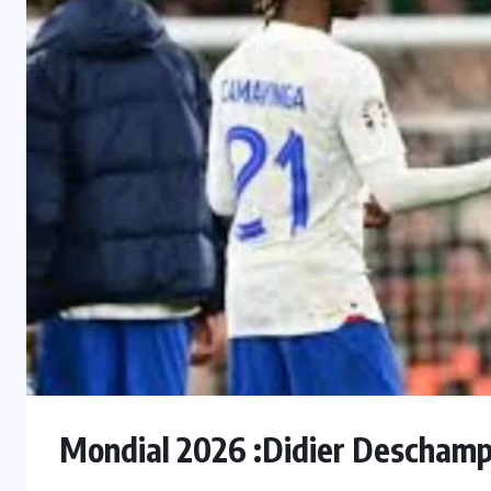
INTER
Mercato : Monaco s’intéresse à
e
Romelu Lukaku, Naples prêt à le
laisser partir
7 AOÛT 2026
Mondial 2026 :Didier Descham